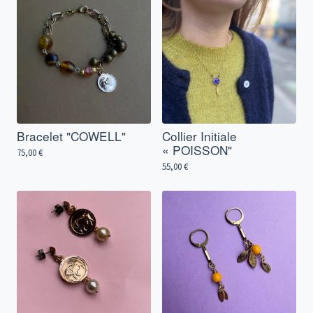
Bracelet "COWELL"
Collier Initiale
« POISSON"
75,00
€
55,00
€