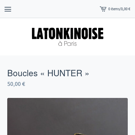
0 items
/
0,00
€
View
cart
-
Boucles « HUNTER »
50,00
€