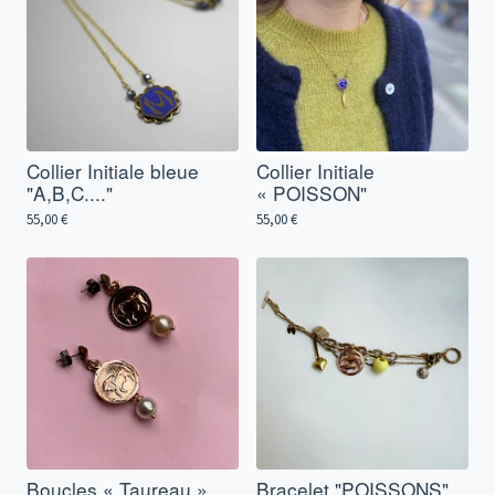
Collier Initiale bleue
Collier Initiale
"A,B,C...."
« POISSON"
55,00
€
55,00
€
Boucles « Taureau »
Bracelet "POISSONS"