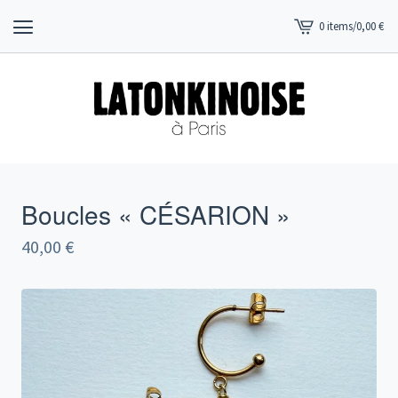
0 items
/
0,00
€
View
cart
-
Boucles « CÉSARION »
40,00
€