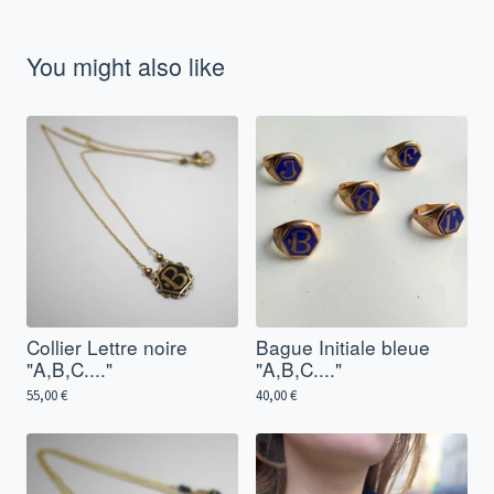
You might also like
Collier Lettre noire
Bague Initiale bleue
"A,B,C...."
"A,B,C...."
55,00
€
40,00
€