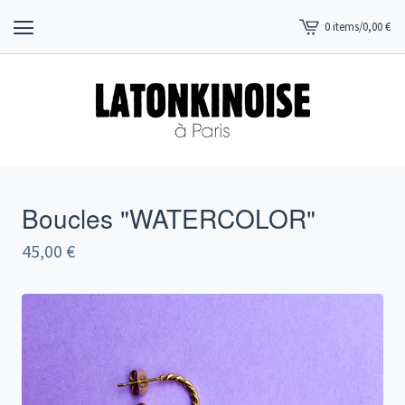
0 items
/
0,00
€
View
cart
-
Boucles "WATERCOLOR"
45,00
€