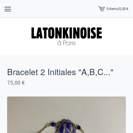
0 items
/
0,00
€
View
cart
-
Bracelet 2 Initiales "A,B,C..."
75,00
€