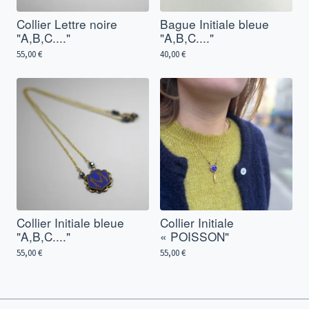
Collier Lettre noire
Bague Initiale bleue
"A,B,C...."
"A,B,C...."
55,00
€
40,00
€
Collier Initiale bleue
Collier Initiale
"A,B,C...."
« POISSON"
55,00
€
55,00
€