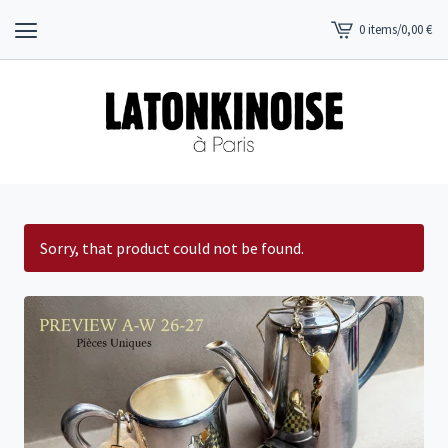
0 items
/
0,00
€
View
cart
-
Sorry, that product could not be found.