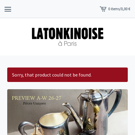
0 items
/
0,00
€
View
cart
-
Sorry, that product could not be found.