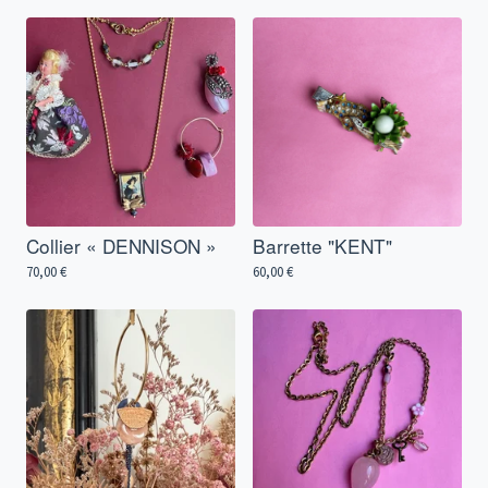
Collier « DENNISON »
Barrette "KENT"
70,00
€
60,00
€