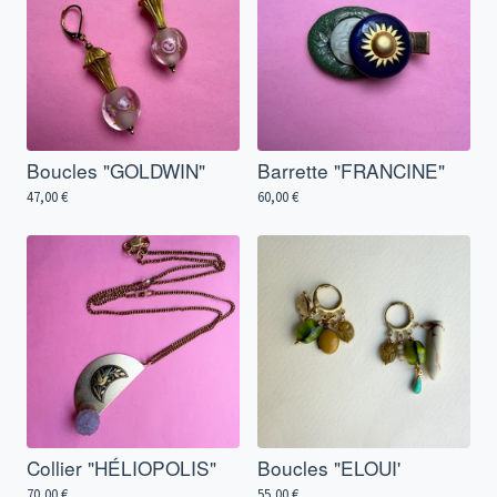
Boucles "GOLDWIN"
Barrette "FRANCINE"
47,00
€
60,00
€
Collier "HÉLIOPOLIS"
Boucles "ELOUI'
70,00
€
55,00
€