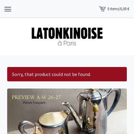
0 items
/
0,00
€
View
cart
-
Sorry, that product could not be found.