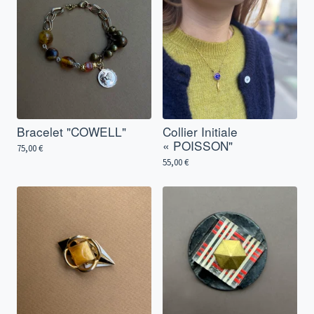
Bracelet "COWELL"
Collier Initiale
« POISSON"
75,00
€
55,00
€