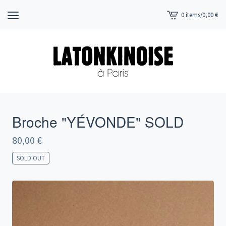
0 items
/
0,00
€
View
cart
-
Broche "YÉVONDE" SOLD
80,00
€
SOLD OUT