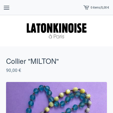
0 items
/
0,00
€
View
cart
-
Collier "MILTON"
90,00
€