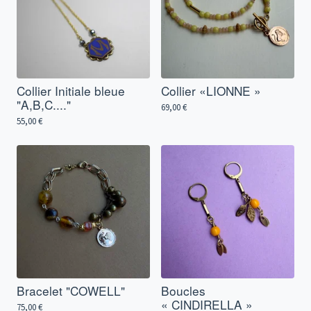
Collier Initiale bleue
Collier «LIONNE »
"A,B,C...."
69,00
€
55,00
€
Bracelet "COWELL"
Boucles
« CINDIRELLA »
75,00
€