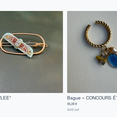
 "LEE"
Bague « CONCOURS É
45,00
€
Sold out