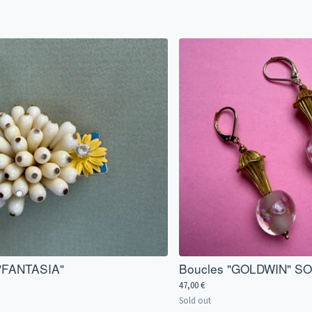
 "FANTASIA"
Boucles "GOLDWIN" S
47,00
€
Sold out