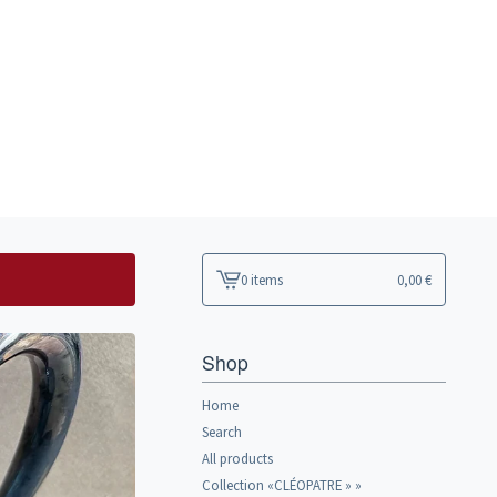
0 items
0,00
€
View
cart
-
Shop
Home
Search
All products
Collection «CLÉOPATRE » »