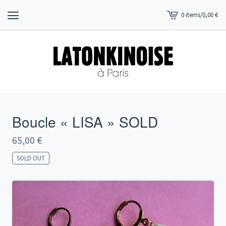
0 items
/
0,00
€
View
cart
-
Boucle « LISA » SOLD
65,00
€
SOLD OUT