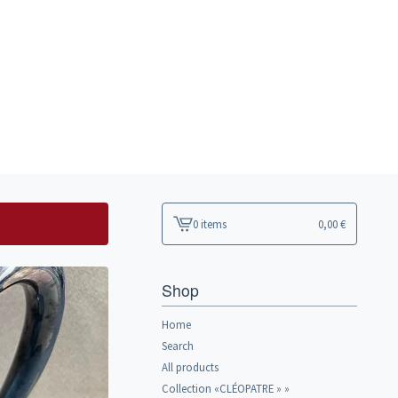
0 items
0,00
€
View
cart
-
Shop
Home
Search
All products
Collection «CLÉOPATRE » »