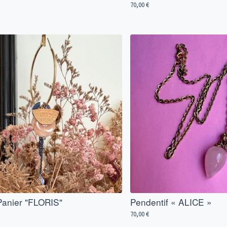
70,00
€
Panier "FLORIS"
Pendentif « ALICE »
70,00
€