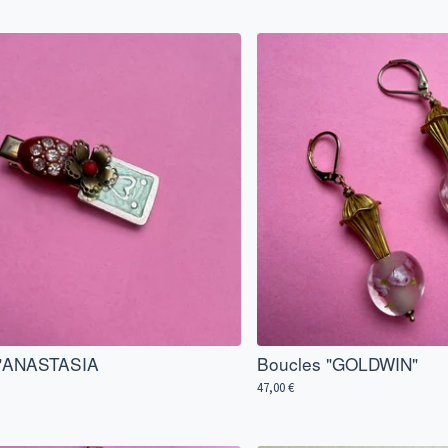
 "ANASTASIA
Boucles "GOLDWIN"
47,00
€