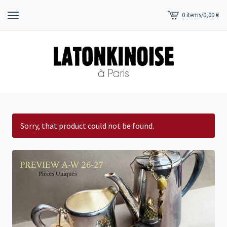
0 items
/
0,00
€
View
cart
-
Sorry, that product could not be found.