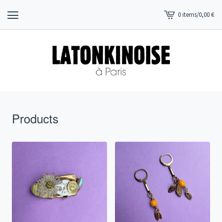
0 items
/
0,00
€
View
cart
-
Products