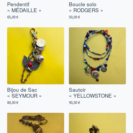
Pendentif
Boucle solo
« MÉDAILLE »
« RODGERS »
65,00
€
50,00
€
Bijou de Sac
Sautoir
« SEYMOUR »
« YELLOWSTONE »
80,00
€
90,00
€