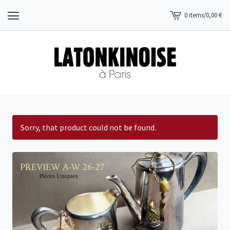
0 items
/
0,00
€
View
cart
-
Sorry, that product could not be found.