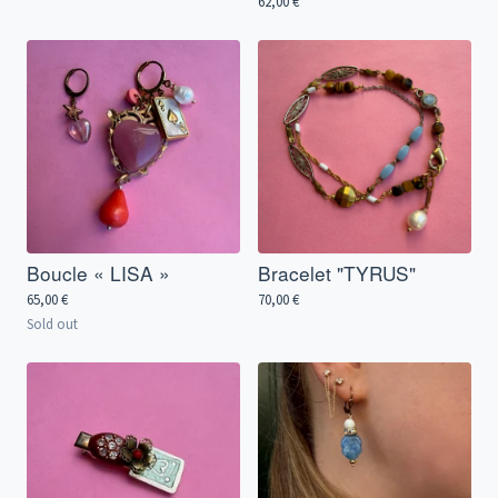
62,00
€
Boucle « LISA »
Bracelet "TYRUS"
65,00
€
70,00
€
Sold out