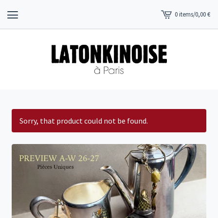
0 items
/
0,00
€
View
cart
-
Sorry, that product could not be found.