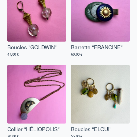
Boucles "GOLDWIN"
Barrette "FRANCINE"
47,00
€
60,00
€
Collier "HÉLIOPOLIS"
Boucles "ELOUI'
70,00
€
55,00
€