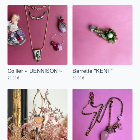
Collier « DENNISON »
Barrette "KENT"
70,00
€
60,00
€