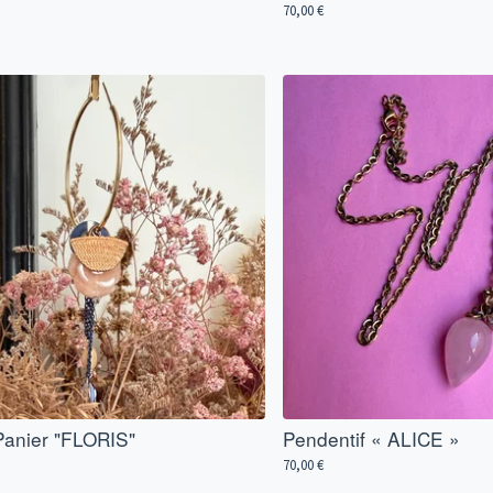
70,00
€
Panier "FLORIS"
Pendentif « ALICE »
70,00
€