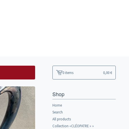
0 items
0,00
€
View
cart
-
Shop
Home
Search
All products
Collection «CLÉOPATRE » »