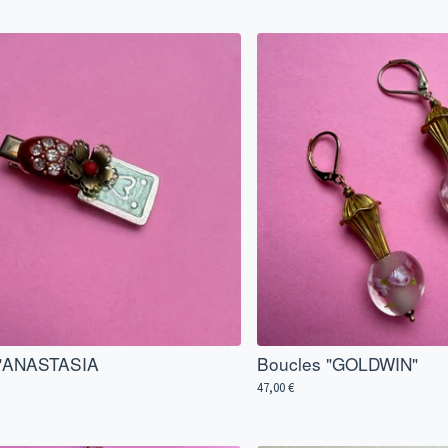
 "ANASTASIA
Boucles "GOLDWIN"
47,00
€